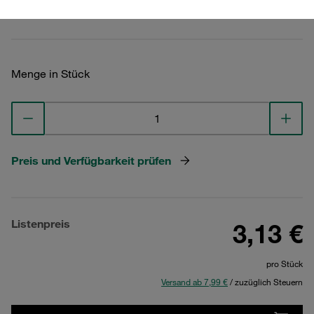
Technische Daten ansehen
Menge in Stück
Preis und Verfügbarkeit prüfen
Listenpreis
3,13 €
pro Stück
Versand ab 7,99 €
/ zuzüglich Steuern