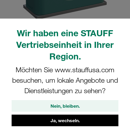
Wir haben eine STAUFF
Bitte beachten Sie: Das Bild dient nur zur Veranschaulichung und kann vom
Vertriebseinheit in Ihrer
tatsächlichen Produkt abweichen.
Mehr anzeigen
Region.
Komplettschelle Standard-Baureihe Gr.
Möchten Sie www.stauffusa.com
2 Ø17,2mm Polypropylen W10
besuchen, um lokale Angebote und
Anschweißpl., kurz Deckpl., AS-
Schraube glatt, ohne Vorspannung
Dienstleistungen zu sehen?
SP-217.2-PP-H-DP-AS-M-W10
Nein, bleiben.
STAUFF Materialnr. 1110000922
Ja, wechseln.