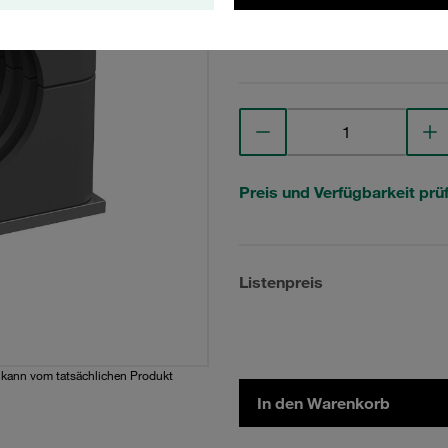
Technische Daten anse
Preis und Verfügbarkeit prü
Listenpreis
d kann vom tatsächlichen Produkt
In den Warenkorb