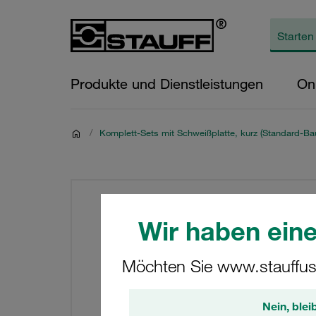
Produkte und Dienstleistungen
On
/
Komplett-Sets mit Schweißplatte, kurz (Standard-Bau
Wir haben eine
Möchten Sie www.stauffus
Nein, blei