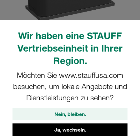
Wir haben eine STAUFF
Bitte beachten Sie: Das Bild dient nur zur Veranschaulichung und kann vom
Vertriebseinheit in Ihrer
tatsächlichen Produkt abweichen.
Mehr anzeigen
Region.
Komplettschelle Standard-Baureihe Gr.
Möchten Sie www.stauffusa.com
1a Ø10mm Polyamid W3 gerippt, mit
besuchen, um lokale Angebote und
Vorspannung Anschweißpl., kurz
Deckpl., AS-Schraube
Dienstleistungen zu sehen?
SP-110a-PA-DP-AS-M-W3
Nein, bleiben.
STAUFF Materialnr. 1110000990
Ja, wechseln.