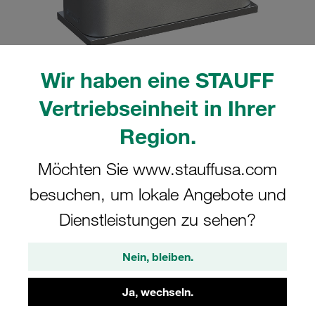
Wir haben eine STAUFF
Bitte beachten Sie: Das Bild dient nur zur Veranschaulichung und kann vom
Vertriebseinheit in Ihrer
tatsächlichen Produkt abweichen.
Mehr anzeigen
Region.
Komplettschelle Standard-Baureihe Gr.
Möchten Sie www.stauffusa.com
1a Ø6mm Aluminium W10
besuchen, um lokale Angebote und
Anschweißpl., kurz Deckpl., AS-
Schraube gerippt, mit Vorspannung
Dienstleistungen zu sehen?
SP-106a-AL-DP-AS-M-W10
Nein, bleiben.
STAUFF Materialnr. 1110001069
Ja, wechseln.