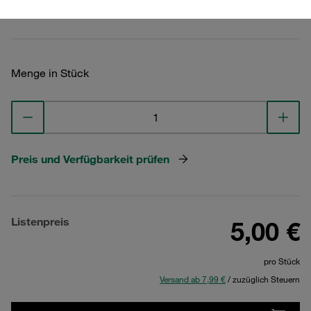
Technische Daten ansehen
Menge in Stück
Preis und Verfügbarkeit prüfen
Listenpreis
5,00 €
pro Stück
Versand ab 7,99 €
/ zuzüglich Steuern