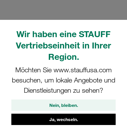
Wir haben eine STAUFF
Bitte beachten Sie: Das Bild dient nur zur Veranschaulichung und kann vom
tatsächlichen Produkt abweichen.
Vertriebseinheit in Ihrer
Mehr anzeigen
Region.
Komplettschelle Standard-Baureihe Gr.
Möchten Sie www.stauffusa.com
4 Ø12mm Polyamid W10 Deckpl., AS-
Schraube Anschweißpl., kurz
besuchen, um lokale Angebote und
Dienstleistungen zu sehen?
SP-412-PA-R-DP-AS-M-W10
Nein, bleiben.
STAUFF Materialnr. 1110001134
Ja, wechseln.
Technische Daten ansehen