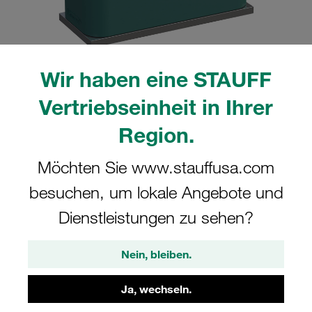
Wir haben eine STAUFF
Bitte beachten Sie: Das Bild dient nur zur Veranschaulichung und kann vom
Vertriebseinheit in Ihrer
tatsächlichen Produkt abweichen.
Mehr anzeigen
Region.
Komplettschelle Standard-Baureihe Gr.
Möchten Sie www.stauffusa.com
2 Ø13,5mm Polypropylen W10 gerippt,
besuchen, um lokale Angebote und
mit Vorspannung Anschweißpl., kurz
Deckpl., IS-Schraube
Dienstleistungen zu sehen?
SP-213.5-PP-DP-IS-M-W10
Nein, bleiben.
STAUFF Materialnr. 1110001155
Ja, wechseln.