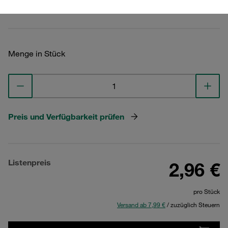
Technische Daten ansehen
Menge in Stück
Preis und Verfügbarkeit prüfen
Listenpreis
2,96 €
pro Stück
Versand ab 7,99 €
/ zuzüglich Steuern