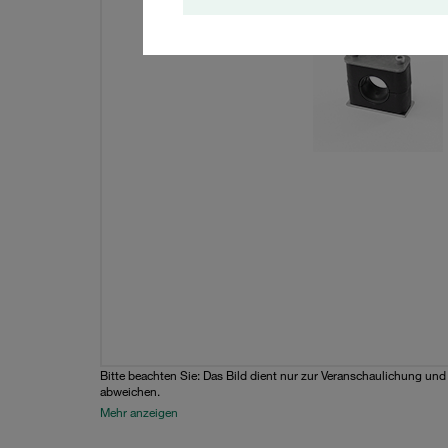
Bitte beachten Sie: Das Bild dient nur zur Veranschaulichung un
abweichen.
Mehr anzeigen