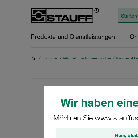
Produkte und Dienstleistungen
On
/
Komplett-Sets mit Elastomereinsätzen (Standard-Bau
Wir haben eine
Möchten Sie www.stauffus
Nein, blei