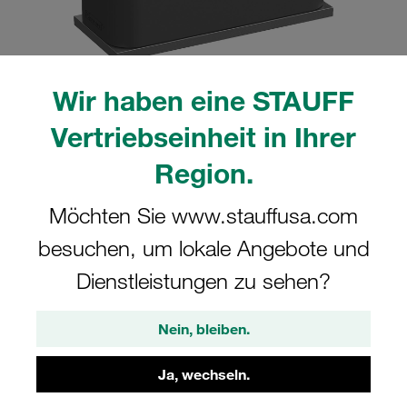
Wir haben eine STAUFF
Bitte beachten Sie: Das Bild dient nur zur Veranschaulichung und kann vom
Vertriebseinheit in Ihrer
tatsächlichen Produkt abweichen.
Mehr anzeigen
Region.
Komplettschelle Standard-Baureihe Gr.
Möchten Sie www.stauffusa.com
1a Ø4mm Polyamid W10 Deckpl., AS-
besuchen, um lokale Angebote und
Schraube Anschweißpl., kurz
Dienstleistungen zu sehen?
SP-104a-PA-DP-AS-M-W10
Nein, bleiben.
STAUFF Materialnr. 1110007045
Ja, wechseln.
Technische Daten ansehen