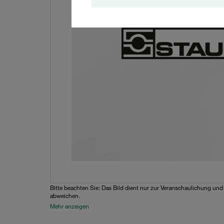
Bitte beachten Sie: Das Bild dient nur zur Veranschaulichung un
abweichen.
Mehr anzeigen