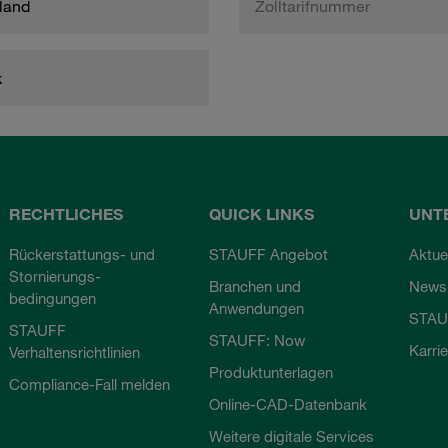
land
Zolltarifnummer
k
RECHTLICHES
QUICK LINKS
UNT
Rückerstattungs- und
STAUFF Angebot
Aktue
Stornierungs-
Branchen und
Newsl
bedingungen
Anwendungen
STAU
STAUFF
STAUFF: Now
Karri
Verhaltensrichtlinien
Produktunterlagen
Compliance-Fall melden
Online-CAD-Datenbank
Weitere digitale Services