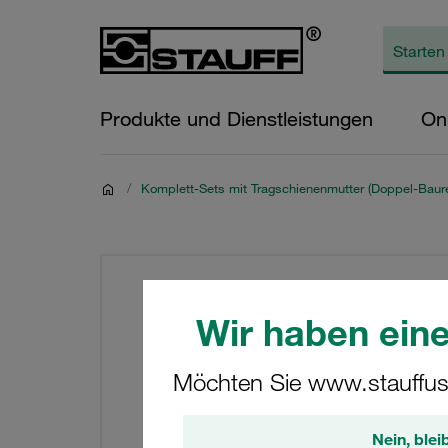
Produkte und Dienstleistungen
On
/
Komplett-Sets mit Tragschienenmutter (Doppel-Baure
Wir haben eine
Möchten Sie www.stauffus
Nein, blei