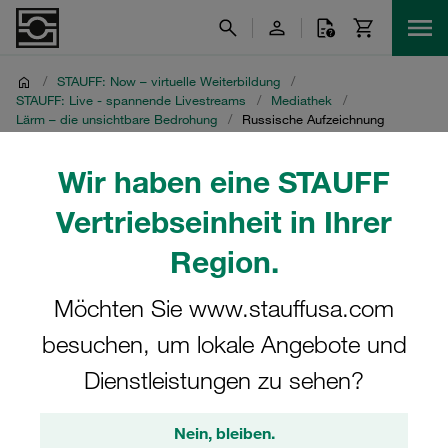
/
STAUFF: Now – virtuelle Weiterbildung
/
STAUFF: Live - spannende Livestreams
/
Mediathek
/
Lärm – die unsichtbare Bedrohung
/
Russische Aufzeichnung
Russische Aufzeichnung
Wir haben eine STAUFF
Vertriebseinheit in Ihrer
STAUFF Livestream vom 27. April 2021
Region.
Möchten Sie www.stauffusa.com
besuchen, um lokale Angebote und
Dienstleistungen zu sehen?
Nein, bleiben.