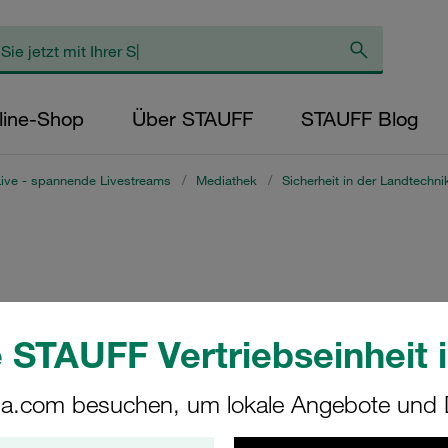
line-Shop
Über STAUFF
STAUFF Blog
ive - spannende Livestreams
/
Mediathek
/
Sicherheit in der Landtechni
ngen
 STAUFF Vertriebseinheit i
a.com besuchen, um lokale Angebote und D
rheit in der Landtechnik st