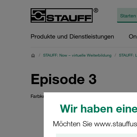
Produkte und Dienstleistungen
On
/
STAUFF: Now – virtuelle Weiterbildung
/
STAUFF: L
Episode 3
Farbkennzeichnung von STAUFF Schnellkupplu
Wir haben eine
Möchten Sie www.stauffus
Siche