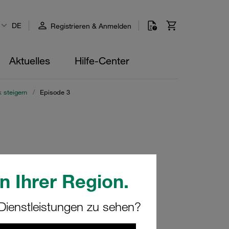
DE
Registrieren & Anmelden
Aktuelles
Hilfe-Center
k steigern
/
Episode 3
n Ihrer Region.
ienstleistungen zu sehen?
eigern