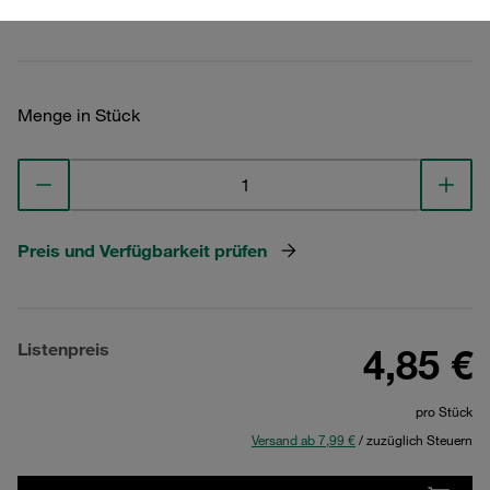
Technische Daten ansehen
Menge in Stück
Preis und Verfügbarkeit prüfen
Listenpreis
4,85 €
pro Stück
Versand ab 7,99 €
/ zuzüglich Steuern