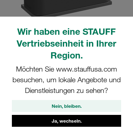
Wir haben eine STAUFF
Bitte beachten Sie: Das Bild dient nur zur Veranschaulichung und kann vom
Vertriebseinheit in Ihrer
tatsächlichen Produkt abweichen.
Mehr anzeigen
Region.
Komplettschelle Standard-Baureihe Gr.
Möchten Sie www.stauffusa.com
4 Ø28mm Polyamid W10 glatt, ohne
besuchen, um lokale Angebote und
Vorspannung Anschweißpl., kurz IS-
Dienstleistungen zu sehen?
Schraube
Nein, bleiben.
SP-428-PA-H-IS-M-W10
Ja, wechseln.
STAUFF Materialnr. 1110000670