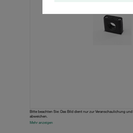
Bitte beachten Sie: Das Bild dient nur zur Veranschaulichung un
abweichen.
Mehr anzeigen