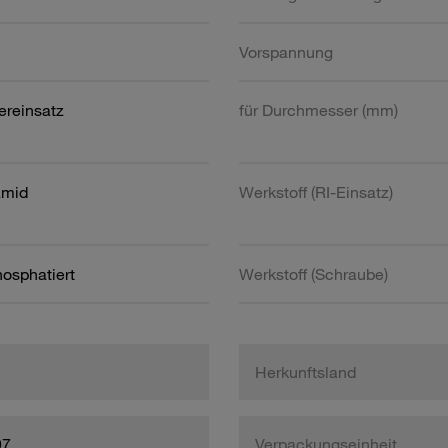
Vorspannung
ereinsatz
für Durchmesser (mm)
amid
Werkstoff (RI-Einsatz)
hosphatiert
Werkstoff (Schraube)
Herkunftsland
97
Verpackungseinheit