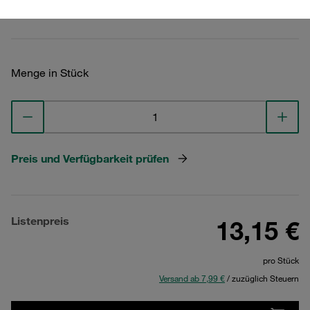
Technische Daten ansehen
Menge in Stück
Preis und Verfügbarkeit prüfen
Listenpreis
13,15 €
pro Stück
Versand ab 7,99 €
/ zuzüglich Steuern