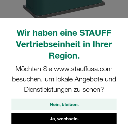
Wir haben eine STAUFF
Bitte beachten Sie: Das Bild dient nur zur Veranschaulichung und kann vom
Vertriebseinheit in Ihrer
tatsächlichen Produkt abweichen.
Mehr anzeigen
Region.
Komplettschelle Standard-Baureihe Gr.
Möchten Sie www.stauffusa.com
4 Ø28mm Polypropylen W4
besuchen, um lokale Angebote und
Anschweißpl., kurz Deckpl., AS-
Schraube gerippt, mit Vorspannung
Dienstleistungen zu sehen?
SP-428-PP-DP-AS-M-W4
Nein, bleiben.
STAUFF Materialnr. 1110000875
Ja, wechseln.