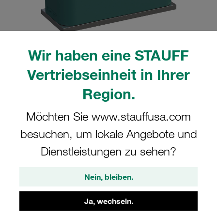
Wir haben eine STAUFF
Bitte beachten Sie: Das Bild dient nur zur Veranschaulichung und kann vom
Vertriebseinheit in Ihrer
tatsächlichen Produkt abweichen.
Mehr anzeigen
Region.
Komplettschelle Standard-Baureihe Gr.
Möchten Sie www.stauffusa.com
2 Ø18mm Polypropylen W10 gerippt,
besuchen, um lokale Angebote und
mit Vorspannung Anschweißpl., kurz
Deckpl., IS-Schraube
Dienstleistungen zu sehen?
SP-218-PP-DP-IS-M-W10
Nein, bleiben.
STAUFF Materialnr. 1110001158
Ja, wechseln.