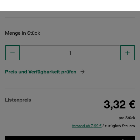
Technische Daten ansehen
Menge in Stück
Preis und Verfügbarkeit prüfen
Listenpreis
3,32 €
pro Stück
Versand ab 7,99 €
/ zuzüglich Steuern