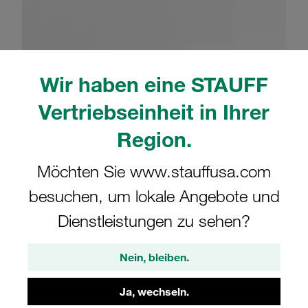
Wir haben eine STAUFF
Bitte beachten Sie: Das Bild dient nur zur Veranschaulichung und kann vom
tatsächlichen Produkt abweichen.
Vertriebseinheit in Ihrer
Mehr anzeigen
Region.
Komplettschelle Standard-Baureihe Gr.
Möchten Sie www.stauffusa.com
4 Ø28mm Polypropylen W10
Anschweißpl., kurz Deckplatte gerippt,
besuchen, um lokale Angebote und
mit Vorspannung
Dienstleistungen zu sehen?
SP-428-PP-DP-M-W10
Nein, bleiben.
STAUFF Materialnr. 1110013610
Ja, wechseln.